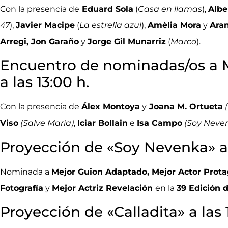
Con la presencia de
Eduard Sola
(
Casa en llamas
),
Albe
47
),
Javier Macipe
(
La estrella azul
),
Amèlia Mora
y
Ara
Arregi, Jon Garaño
y
Jorge Gil Munarriz
(
Marco
).
Encuentro de nominadas/os a 
a las 13:00 h.
Con la presencia de
Álex Montoya
y
Joana M. Ortueta
(
Viso
(Salve Maria)
,
Iciar Bollain
e
Isa Campo
(Soy Neve
Proyección de «Soy Nevenka» a 
Nominada a
Mejor Guion Adaptado, Mejor Actor Prota
Fotografía
y
Mejor Actriz Revelación
en la
39 Edición 
Proyección de «Calladita» a las 