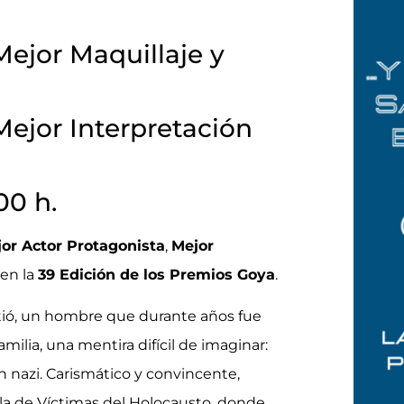
ejor Maquillaje y
ejor Interpretación
00 h.
or Actor Protagonista
,
Mejor
en la
39 Edición de los Premios Goya
.
tió, un hombre que durante años fue
milia, una mentira difícil de imaginar:
 nazi. Carismático y convincente,
ola de Víctimas del Holocausto, donde