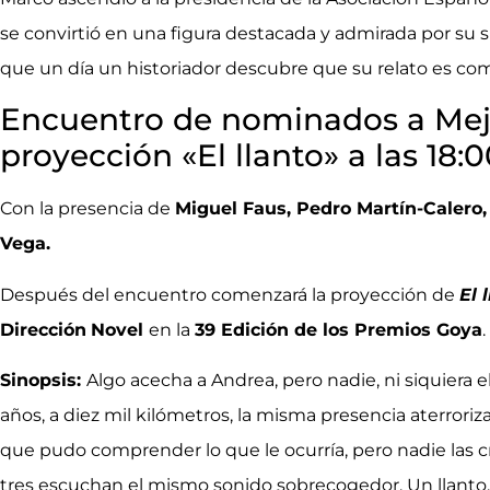
se convirtió en una figura destacada y admirada por su s
que un día un historiador descubre que su relato es co
Encuentro de nominados a Mejo
proyección «El llanto» a las 18:
Con la presencia de
Miguel Faus, Pedro Martín-Calero
Vega.
Después del encuentro comenzará la proyección de
El 
Dirección
Novel
en la
39 Edición de los Premios Goya
.
Sinopsis:
Algo acecha a Andrea, pero nadie, ni siquiera e
años, a diez mil kilómetros, la misma presencia aterroriz
que pudo comprender lo que le ocurría, pero nadie las cr
tres escuchan el mismo sonido sobrecogedor. Un llanto.