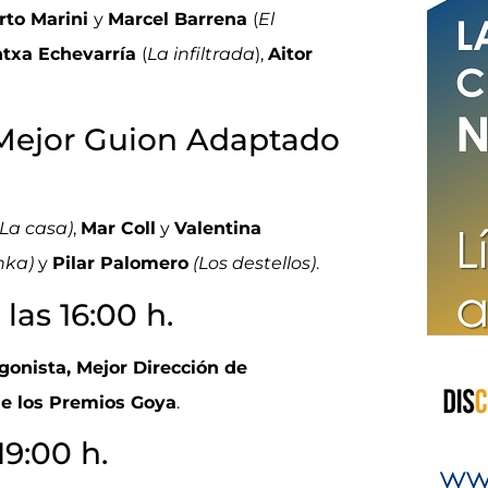
rto Marini
y
Marcel Barrena
(
El
ntxa Echevarría
(
La infiltrada
),
Aitor
Mejor Guion Adaptado
La casa)
,
Mar Coll
y
Valentina
nka)
y
Pilar Palomero
(Los destellos)
.
las 16:00 h.
gonista, Mejor Dirección de
de los Premios Goya
.
19:00 h.