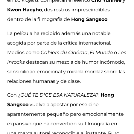
en
La viajera
. Completan el elenco
Cho Yunhee
y
Kwon Haeyho
, dos rostros imprescindibles
dentro de la filmografía de
Hong Sangsoo
.
La película ha recibido además una notable
acogida por parte de la crítica internacional.
Medios como
Cahiers du Cinéma
,
El Mundo
o
Les
Inrocks
destacan su mezcla de humor incómodo,
sensibilidad emocional y mirada mordaz sobre las
relaciones humanas y de clase.
Con
¿QUÉ TE DICE ESA NATURALEZA?
,
Hong
Sangsoo
vuelve a apostar por ese cine
aparentemente pequeño pero emocionalmente
expansivo que ha convertido su filmografía en
una marca autoral reconocible al instante. Puro